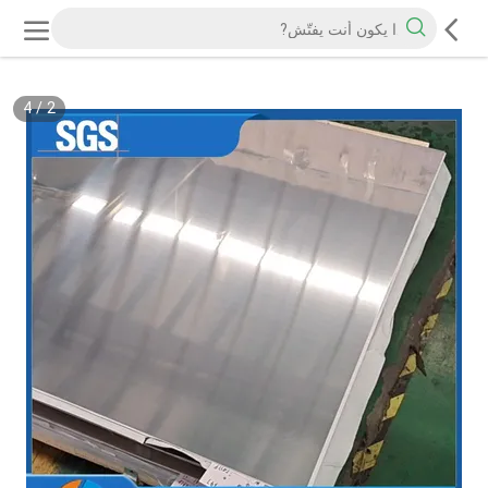
4
/
2