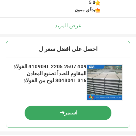
5.0
يدقّق ممون
عرض المزيد
احصل على افضل سعر ل
409 410904L 2205 2507 الفولاذ
المقاوم للصدأ تصنيع المعادن
304304L 316 لوح من الفولاذ
المقاوم للصدأ
استمر