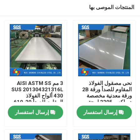
المنتجات الموصى بها
نحى مصقول الفولاذ
3 مم AISI ASTM SS
المقاوم للصدأ ورقة 2B
SUS 201304321316L
ورقة معدنية مخصصة
430 ألواح الفولاذ
منزل
دوبلكس 2205 لوحة
المقاوم للصدأ 20-610
مم لمواد البناء
إرسال استفسار
إرسال استفسار
المنتجات
أشرطة فيديو